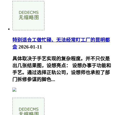
特别适合工做忙碌、无法经常盯工厂的昆明都
会
2026-01-11
具体取决于手艺实现的复杂程度。并不只仅是
出几张结果图，设想亮点： 设想办事于功能和
手艺。通过选择正轨公司，设想师也承担了部
门拆修参谋的脚色...