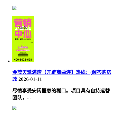
金茂天鹭满湾【开辟商曲连】热线：(解答购房
政
2026-01-11
尽情享受安闲惬意的糊口。项目具有自持运营
团队，...