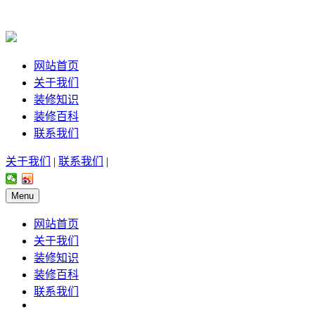
网站首页
关于我们
装修知识
装修百科
联系我们
关于我们
|
联系我们
|
Menu
网站首页
关于我们
装修知识
装修百科
联系我们