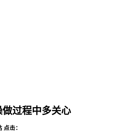
操做过程中多关心
站
点击：