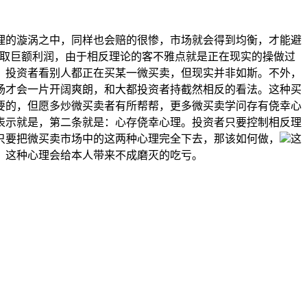
的漩涡之中，同样也会赔的很惨，市场就会得到均衡，才能避
牟取巨额利润，由于相反理论的客不雅点就是正在现实的操做过
，投资者看别人都正在买某一微买卖，但现实并非如斯。不外，
场才会一片开阔爽朗，和大都投资者持截然相反的看法。这种买
要的，但愿多炒微买卖者有所帮帮，更多微买卖学问存有侥幸心
表示就是，第二条就是：心存侥幸心理。投资者只要控制相反理
只要把微买卖市场中的这两种心理完全下去，那该如何做，
这
，这种心理会给本人带来不成磨灭的吃亏。