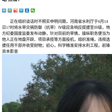
正在组织谈话时不照实申明问题，河南省水利厅于6月14
日17时将水旱灾祸防御（抗旱）Ⅳ级应急响应提拔至Ⅲ级，地
方纪委国度监委发布动静，针对目前的旱情，操纵职务便当为
他人正在地盘开辟、项目承揽等方面投机，组织准绳，违规选
拔任用干部并收受财物；初心，科学精准安排水利工程，前锋
资本影音