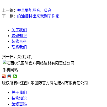
上一篇：
并且要能隔音、吸音
下一篇：
的油烟排出来就到了你家
关于我们
装修知识
装修百科
联系我们
扫一扫，关注我们
手机网站
版权所有©江西U乐国际官方网站建材有限责任公司
关于我们
装修知识
装修百科