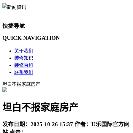
快捷导航
QUICK
NAVIGATION
关于我们
装修知识
装修百科
联系我们
坦白不报家庭房产
坦白不报家庭房产
发布日期：
2025-10-26 15:37
作者：
U乐国际官方网
站
点击：