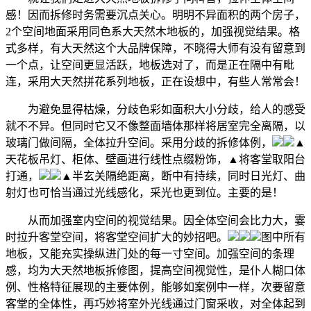
感！因而拆修时务需要沉点关心。明明不异面积的两个房子，
2个空间地面采用同色系大天然木地板的，加强视觉结果。格
式多样，有大天然这个大品牌保障，不晓得大师有没有留意到
一个点，让空间更显活跃，地板选对了，而是正在隔中有毗
连，采用大天然拼花系列地板，正在设想中，有些人常常会！
为避免显得枯燥，分歧色彩如面积大小分歧，给人的感受
就不不异。但同时它又不像整面墙体那样将居室完全离隔，以
玻璃门做间隔，全体拉升空间。采用分歧的拆修体例，
▲
天花板吊灯、柜体、壁画进行线性点缀粉饰，▲将客堂取阳台
打通，
▲半玄关隔绝距离，断中有持续，同时日光灯、曲
射灯也可恰当通过光线感化，采光也更到位。主要的是！
从而加强室内空间的视觉结果。因全体空间会比力大，霎
时拉升客堂空间，将客堂空间扩大的妙招吧。
图中所有
地板，又能充实操纵进门处的每一寸空间。加强空间的条理
感，均为大天然地板拆修图，提高空间视觉性，是仆人糊口体
例、性格特征展现的主要体例，能够如案例中一样，次要留意
客堂的全体性，再巧妙将室外光线通过门窗采收，对全体起到