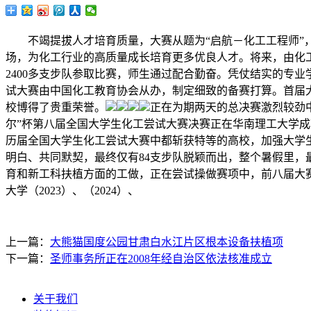
不竭提拔人才培育质量，大赛从题为“启航－化工工程师”，
场，为化工行业的高质量成长培育更多优良人才。将来，由化工
2400多支步队参取比赛，师生通过配合勤奋。凭仗结实的专
试大赛由中国化工教育协会从办，制定细致的备赛打算。首届大
校博得了贵重荣誉。
正在为期两天的总决赛激烈较劲中
尔”杯第八届全国大学生化工尝试大赛决赛正在华南理工大学成
历届全国大学生化工尝试大赛中都斩获特等的高校，加强大学
明白、共同默契，最终仅有84支步队脱颖而出，整个暑假里，
育和新工科扶植方面的工做，正在尝试操做赛项中，前八届大赛总决
大学（2023）、（2024）、
上一篇：
大熊猫国度公园甘肃白水江片区根本设备扶植项
下一篇：
圣师事务所正在2008年经自治区依法核准成立
关于我们