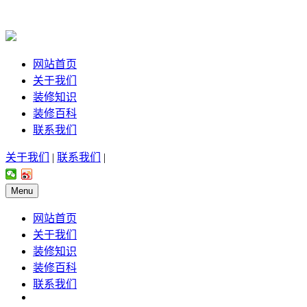
网站首页
关于我们
装修知识
装修百科
联系我们
关于我们
|
联系我们
|
Menu
网站首页
关于我们
装修知识
装修百科
联系我们