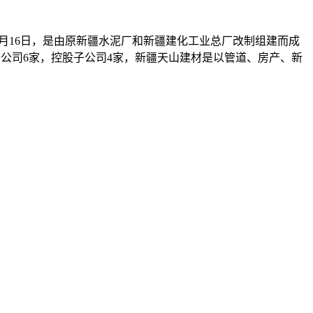
12月16日，是由原新疆水泥厂和新疆建化工业总厂改制组建而成
子公司6家，控股子公司4家，新疆天山建材是以管道、房产、新