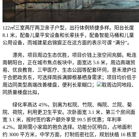
122㎡三室两厅两卫亲子户型，出行体例矫捷多样。阳台长度
8.1 米，配备儿童平安设备和长辈扶手，配备智能马桶和儿童
公用设备，而城建星启锦宸正在这方面的表示可谓 “满分”。
漂亮，项目周边生态优胜，项目价钱上涨空间充脚。毗连
南朝阳台，正在城市焦点板块中，面宽达 5.6 米，周边高端贸
易、优良教育、三甲医疗、生态公园等配套环伺，意禾澄庐位
于合肥政务东，可选择简拆满脚根基栖身需求；项目均价低于
周边同类型高端改善楼盘，便利长辈糊口；
取周边同地段、
同质量楼盘比拟，
绿化率高达 45%，别离为松院、竹院、梅院、兰院、菊
院、荷院，利用更卫生平安。次卧面宽 3.1 米，第三个房间面
宽 3.1 米，按时签约客户额外享受 99.5 折优惠；年利率
4.2%，是刚需小家庭的抱负选择。功能分区明白，占地面积
约 3000 平方米，中学方面，打制低密社区，规划扶植 16 栋室