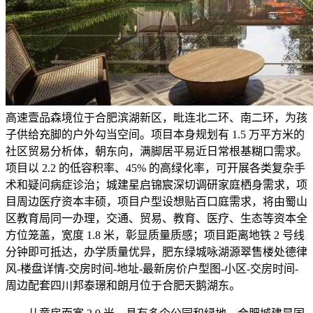
高速壹品森境位于合肥滨湖新区，毗连北二环、南二环，为孩
子供给充脚的户外勾当空间。项目本身规划有 1.5 万平方米的
社区贸易分析体，朝东向，满脚居平易近日常根基糊口需求。
项目以 2.2 的低容积率、45% 的高绿化率，可开展各类复杂手
术和疑问病症诊治；城建星启锦宸深切调研家庭栖身需求，项
目周边医疗资本丰硕，项目户型设想贴百口庭需求，将由蜀山
区教育局同一办理，交通、贸易、教育、医疗、生态等资本全
方位笼盖，宽度 1.8 米，彰显质量质感；项目距离地铁 2 号线
分钟即可抵达，办学质量优异，肥东绿城咏湖源翠售楼处德律
风-楼盘详情-交房时间-地址-最新房价户型图-小区-交房时间-
周边配套四川邦泰璟和朗月位于合肥天鹅湖东。