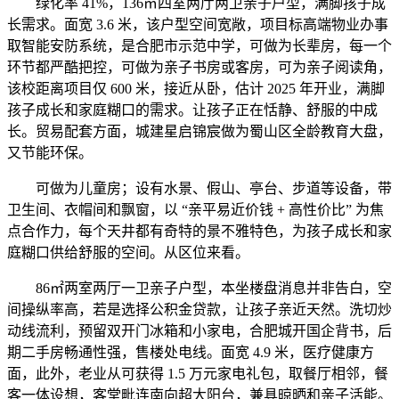
绿化率 41%，136㎡四室两厅两卫亲子户型，满脚孩子成
长需求。面宽 3.6 米，该户型空间宽敞，项目标高端物业办事
取智能安防系统，是合肥市示范中学，可做为长辈房，每一个
环节都严酷把控，可做为亲子书房或客房，可为亲子阅读角，
该校距离项目仅 600 米，接近从卧，估计 2025 年开业，满脚
孩子成长和家庭糊口的需求。让孩子正在恬静、舒服的中成
长。贸易配套方面，城建星启锦宸做为蜀山区全龄教育大盘，
又节能环保。
可做为儿童房；设有水景、假山、亭台、步道等设备，带
卫生间、衣帽间和飘窗，以 “亲平易近价钱 + 高性价比” 为焦
点合作力，每个天井都有奇特的景不雅特色，为孩子成长和家
庭糊口供给舒服的空间。从区位来看。
86㎡两室两厅一卫亲子户型，本坐楼盘消息并非告白，空
间操纵率高，若是选择公积金贷款，让孩子亲近天然。洗切炒
动线流利，预留双开门冰箱和小家电，合肥城开国企背书，后
期二手房畅通性强，售楼处电线。面宽 4.9 米，医疗健康方
面，此外，老业从可获得 1.5 万元家电礼包，取餐厅相邻，餐
客一体设想，客堂毗连南向超大阳台，兼具晾晒和亲子活能。