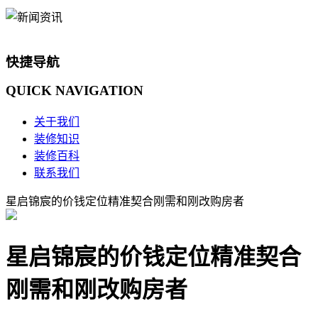
快捷导航
QUICK
NAVIGATION
关于我们
装修知识
装修百科
联系我们
星启锦宸的价钱定位精准契合刚需和刚改购房者
星启锦宸的价钱定位精准契合
刚需和刚改购房者