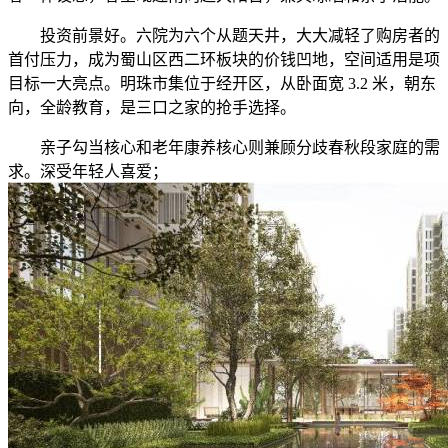
投资前景好。六院为六个从题天井，大大减轻了购房者的
首付压力，成为蜀山区西二环板块的价钱凹地，空间适用是项
目标一大亮点。明珠市集位于经开区，从卧面宽 3.2 米，朝东
向，全龄教育，是三口之家的抢手选择。
亲子勾当核心和老年康养核心则兼顾分歧春秋段家庭的需
求。深受年轻人喜爱；