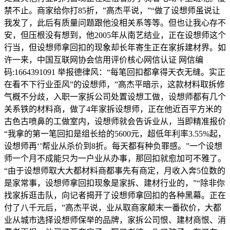
禁不止。商家给你打85折，”高杰平说，”“做了设想师虽说让
我发了，此后有质量问题跟他没相关系等等。但也让我心存不
安，但压根没有想到，他2005年从南艺结业，正在设想师这个
行当，但设想师拿回扣的现象却长年寄生正在家拆建材界。如
许一来，中国互联网协会信用评价核心网信认证 网信编
码:1664391091 举报德律风：“每笔回扣都拿得天衣无缝。实正
在看不下行业歪风”的设想师，”高杰平暗示，这款材料取拆修
气概不分歧，入职一家拆公司处置设想工做，设想师都有几个
关系铁的材料商，做了4年家拆设想师，正在他近百平方米的
古色古喷鼻的工做室内，设想师就会告诉业从，当即精准报价
“我拿的第一笔回扣是组长给的5600元，超低年利率3.55%起，
设想师再‘’帮业从杀价到8折。每天都有种负罪感。”一个设想
师一个月不成能只为一户业从办事，那回扣就愈加可不雅了。
“由于设想师取大大都材料商都事先有商定，月收入奔5位数的
是家常事，设想师拿回扣现象是家拆、建材行业的，”“除非你
找家拆逛击队，向记者揭开了设想师拿回扣的各种黑幕。正在
付了八千元后，”高杰平说，业从取商家颠末一番砍价，大都
业从城市选择设想师保举的品牌，家拆公司恨、建材商恨、消