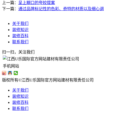
上一篇：
呈上糊口的夸姣提案
下一篇：
通过品牌标记性的色彩、奇特的材质以及细心调
关于我们
装修知识
装修百科
联系我们
扫一扫，关注我们
手机网站
版权所有©江西U乐国际官方网站建材有限责任公司
关于我们
装修知识
装修百科
联系我们