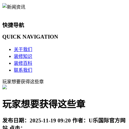
快捷导航
QUICK
NAVIGATION
关于我们
装修知识
装修百科
联系我们
玩家想要获得这些章
玩家想要获得这些章
发布日期：
2025-11-19 09:20
作者：
U乐国际官方网
站
点击：