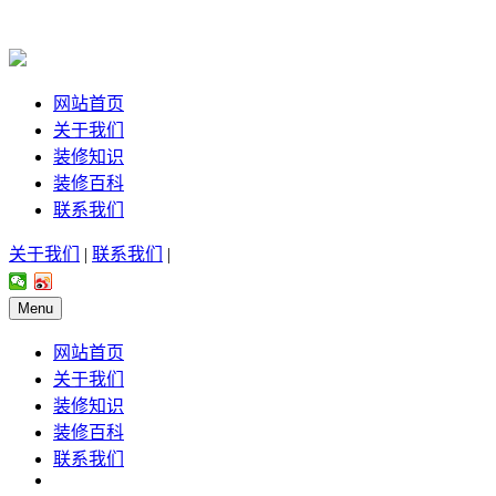
网站首页
关于我们
装修知识
装修百科
联系我们
关于我们
|
联系我们
|
Menu
网站首页
关于我们
装修知识
装修百科
联系我们