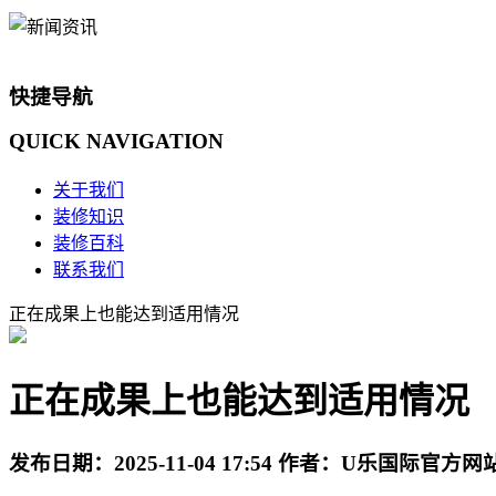
快捷导航
QUICK
NAVIGATION
关于我们
装修知识
装修百科
联系我们
正在成果上也能达到适用情况
正在成果上也能达到适用情况
发布日期：
2025-11-04 17:54
作者：
U乐国际官方网