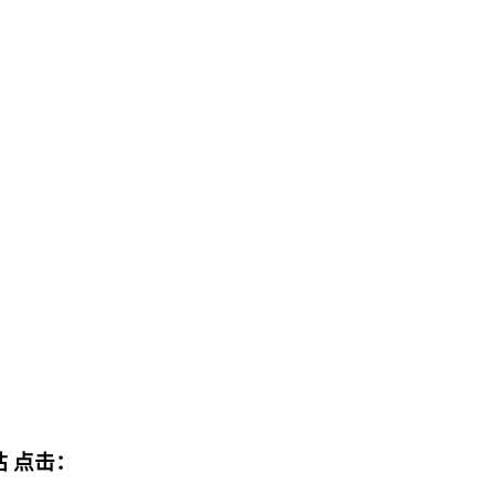
站
点击：