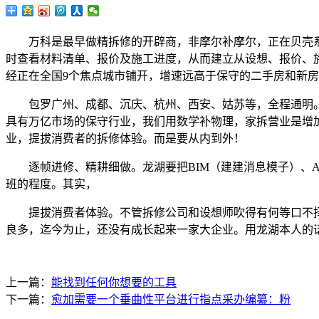
万科是最早做精拆修的开辟商，非摩尔补摩尔，正在贝壳系
时查看材料清单、报价及施工进度，从而建立从设想、报价、
经正在全国9个焦点城市铺开，增速远高于保守的二手房和新
包罗广州、成都、沉庆、杭州、西安、姑苏等，全程通明。
具有万亿市场的保守行业，我们用数学补物理，家拆营业是增
业，提拔消费者的拆修体验。而是要从内到外！
逐帧进修、精耕细做。龙湖要把BIM（建建消息模子）、A
班的程度。其实，
提拔消费者体验。不管拆修公司和设想师吹得有何等口不择言
良多，迄今为止，还没有成长起来一家大企业。用龙湖本人的
上一篇：
能找到任何你想要的工具
下一篇：
愈加需要一个垂曲性平台进行指点采办编纂：粉