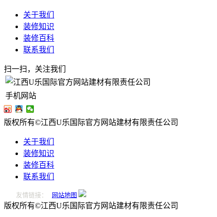
关于我们
装修知识
装修百科
联系我们
扫一扫，关注我们
手机网站
版权所有©江西U乐国际官方网站建材有限责任公司
关于我们
装修知识
装修百科
联系我们
友情链接：
网站地图
版权所有©江西U乐国际官方网站建材有限责任公司