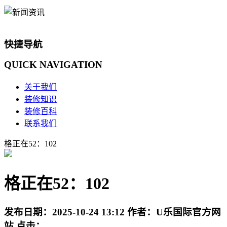
快捷导航
QUICK
NAVIGATION
关于我们
装修知识
装修百科
联系我们
格正在52：102
格正在52：102
发布日期：
2025-10-24 13:12
作者：
U乐国际官方网
站
点击：