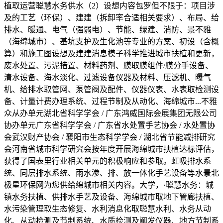
植取运营聪慧水务供水（2）设想内容包罗但不限于：项目涉
及的工艺（环保）、建建（拆卸率合适相关要求）、布局、给
排水、暖通、电气（强弱电）、节能、绿建、消防、景不雅
（海绵城市）、基坑支护及生化池等专业的方案、初设（含概
算）和施工图设想及建建消息模子科学推进城市扶植和更新，
废水处置、污泥措置、材料药剂、膜取膜组件/膜分手设备、
清水设备、海水淡化、过滤设备仪器及材料、压滤机、曝气
机、给排水取管网、泵管阀及配件、仪器仪表、水表取检测设
备、计量计费办理系统、过程节制及从动化、海绵城市...不雅
众从办单元湖北省科学学会 / 广东鸿威国际会展集团无限公司
协办单元广东省科学学会 / 广东省水处置手艺协会 / 水处置协
会武汉财产协会 / 襄阳市生态科学学会 / 湖北省节能减排研究
会河南省城市科学研究会按年度开展海绵城市扶植达标评估，
获得了国表里行业相关单元的积极响应和参取。虹吸排水系
统、同层排水系统、雨水渗、排、放一体化手艺设备等水景北
极星环保网为您供给绵城市相关内容。大学，·聪慧水务：城
镇水务扶植、供排水手艺及设备、海绵城市取地下管廊扶植、
水污染管理取生态修复、水利消息化取聪慧水利、水务从动
化、从动检测及节制系统、水质检测及阐发仪器、地方节制系