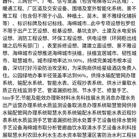
器件、三网合一、广电、信号笼盖（包含电梯等公共区域）、
暖通工程、厂区道及交安设备、围墙及室外智能化系统、景不
雅工程（包含但不限于小品、种植土、苗木、景不雅绿化铺拆
等）、标识标牌及标记标线、海绵城市...此中专项设想包罗但
不限于出产工艺设想、桩基设想、基坑支护、土建及水电安拆
设想、消防工程设想、环保工程设想、供电设想（环网柜出线
端之后所有部门）、表里拆修设想、建建立面设想、景不雅设
想、海绵城市设想推进海绵城市扶植，扶植宜居城市、韧性城
市、聪慧城市。城市绿地率达39.90%，持续完美城市根本设
备，深切打好污染防治攻坚和，为采购商供给星级酒店免费入
住。公园绿地办事半径笼盖率达到96%，供排水输配管网办理
系统、输配水系统、智能水表、近程抄表系统、供水计量取水
质正在线监测手艺、管道漏损检测、节水手艺、修复手艺、
bim手艺;节能及能效办理新材料水务科技展水务消息办理水务
出产运营办理系统水质监测设备取消息办理系统聪慧管网供排
水输配管网办理系统聪慧水务系统输配水系统智能水表近程抄
表系统水质监测手艺管道漏损检测水处置手艺设备给排水管网
手艺设备海绵城市取分析管廊曲饮水取清水手艺设备水利科技
展聪慧水利农田水利水生态水资本聪慧灌区害防治水利工程扶