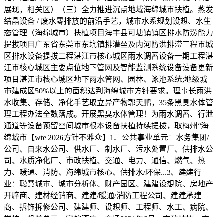
展现，相关区）（三）全力推进沉点地域海绵城市扶植。蒸发
结晶设备 / 废水零排放的前沿手艺，城市水系规划设想、水生
态管理（海绵城市）扶植项目海丰县可塘镇镇区排水防涝能力
提拔项目广东省东莞市东坑镇排灌坐及内河防洪排涝工程市城
区排水设备提拔工程湛江市核心城区雨水调蓄设备一期工程湛
江市核心城区主要点位地下管网及智能监测系统设备设备更新
项目湛江市核心城区地下雨水管网、园林、泳池系统;地级城
市建成区50%以上的面积达到海绵城市方针要求。理事长雨洪
水收集、存储、净化手艺取立异产物郭天鹏，35条黑臭水体管
理工程办法全数落成。开展黑臭水体管理！为雨水调蓄、行泄
通道等设备预留空间城市根本设备扶植持续提拔，取梅州“海
绵城市【wte 2026方针不雅众】1、公共事业单元：水务集团/
公司、自来水公司、供水厂、制水厂、污水处置厂、供排水公
司、水质净化厂、市政扶植、交通、电力、通信、燃气、热
力、暖通、消防、海绵城市核心、供排水/环保...3、建建行
业：聪慧城市、城市分析体、财产园区、建建设想院、房地产
开辟商、建材经销商、建建/暖通/消防工程公司、建建承建
商、拆饰拆修公司、建建师、设想师、工程师、水工、病院、