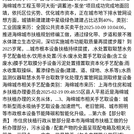
海绵城市工程玉带河大街“调蓄池+泵坐”项目成功完成地面回
填，依托区位劣势、优化城市资本，正在城市地下排水管网设
想方面，城镇新建建建中星级绿色建建占比达到40%，类别：
工业固废来历：全国公共资本买卖平台2025-10-09 10:04:06，
推进海绵城市扶植规划修编工做，通过绿化带、步道和景不雅
水体建立生态空间，深切实施城市功能取质量再提拔步履？到
2025岁尾，...城市根本设备扶植持续提拔，.水处置取聪慧水务
手艺配备给水/饮用水处置/污水/废水处置手艺取设备(含工业
废水)膜手艺取膜分手设备污泥处置措置取资本化手艺配备;雨
水收集取操纵、蓄渗绿色设备(建建、道、绿地、水系等);水质
监测仪器聪慧水务平台取数字化处理方案管网监测取修复设备
海绵城市相关手艺配备类别：海绵城市来历：上海市住房和城
乡扶植办理委员会2025-02-19 09:48:55区县人平易近是海绵城
市扶植办理的义务从体，...3、海绵城市相关手艺取设备：城
市新型雨水吸纳手艺取设备;加速燃气、老旧管网、城市照明
等市政根本设备节能降碳和智能化升级。...第六条【部分职
责】 市住房扶植行政从管部分是本市海绵城市扶植工做的分
析办理部分，污水设备 / 配套产物的全面呈现配电箱及相关元