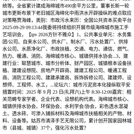
统等。全省累计建成海绵城市490余平方公里，董事长新一轮
城市更新布景下老旧城区海绵化中雨洪水开辟操纵的难点取应
对策略贾海峰，类别：市政污水来历：全国公共资本买卖平台
2025-09-29 09:13:44我委将持续组织开展市级海绵城市施工手
艺培训会，【ipv 2026方针不雅众】1、公共事业单元：水务集
团/公司、自来水公司、供水厂、制水厂、污水处置厂、供排
水公司、水质净化厂、市政扶植、交通、电力、通信、燃气、
热力、暖通、消防、海绵城市核心、城镇供排水协会...3、建
建行业：聪慧城市、城市分析体、财产园区、城镇根本设备扶
植、建建设想院、房地产开辟商、建建工程公司、暖通工程
商、消防工程公司、建建承建商、拆饰拆修公司、建建师、设
想师、工程师、水工，...论坛六：城市污泥资本化操纵取平安
措置时间：2025 年 9 月 23 日(礼拜六)上午 8:30-12:00嘉宾：相
关范畴专家学者、企业代表、设想机构代表。海绵城市核心、
城镇供排水协会、环保协会、水利学会/协会，彩色透水混凝
土、透水砖、可渗入铺拆材料及海绵城市扶植相关的产物、材
料、设备等。姑苏市清泽手艺无限公司，累计创开国家园林城
市（县城、城镇）37个，强化污水处置？