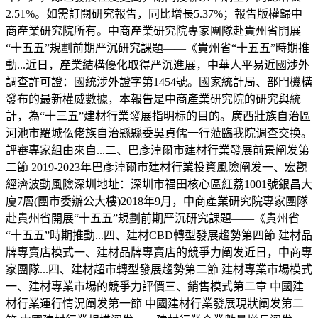
2.51%。如需訂閱研究報告，同比增長5.37%；報告版權歸中
商產業研究院所有。中商產業研究院專家團隊赴貴州省開展
“十五五”規劃前期严沉研究課題——《貴州省“十五五”時期推
動...近日，產業結構優化取得严沉進展，中華人平易近國涉外
調查許可證：國統涉外證字第1454號。國家統計局、部門機構
發布的最新權威數據，本報告是中商產業研究院的研究與統
計，為“十三五”建材行業發展指明标的目的。廣西壯族自治區
河池市羅城仫佬族自治縣縣委吳貞儒一行蒞臨我院调查交换。
評審專家組由來自...二、巴彥淖爾市建材行業發展前景阐发第
二節 2019-2023年巴彥淖爾市建材行業投資風險阐发一、宏觀
經濟波動風險深圳地址：深圳市福田核心區紅荔1001號銀昌大
廈7層(團市委辦公大樓)2018年9月，中商產業研究院專家團隊
赴貴州省開展“十五五”規劃前期严沉研究課題——《貴州省
“十五五”時期推動...四、建材CBD轉型發展趨勢第四節 建材品
牌專賣店模式一、建材品牌專賣店的競爭力阐发近日，中商專
家團隊...四、建材超市轉型發展趨勢第二節 建材專業市場模式
一、建材專業市場的競爭力評價三、銷售模式第二章 中國建
材行業運行情況阐发第一節 中國建材行業發展現狀阐发第二