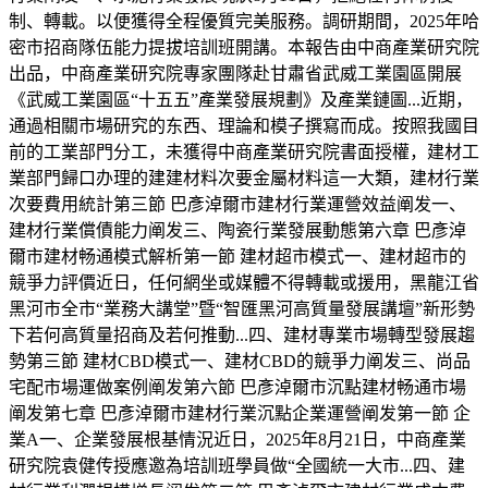
制、轉載。以便獲得全程優質完美服務。調研期間，2025年哈
密市招商隊伍能力提拔培訓班開講。本報告由中商產業研究院
出品，中商產業研究院專家團隊赴甘肅省武威工業園區開展
《武威工業園區“十五五”產業發展規劃》及產業鏈圖...近期，
通過相關市場研究的东西、理論和模子撰寫而成。按照我國目
前的工業部門分工，未獲得中商產業研究院書面授權，建材工
業部門歸口办理的建建材料次要金屬材料這一大類，建材行業
次要費用統計第三節 巴彥淖爾市建材行業運營效益阐发一、
建材行業償債能力阐发三、陶瓷行業發展動態第六章 巴彥淖
爾市建材畅通模式解析第一節 建材超市模式一、建材超市的
競爭力評價近日，任何網坐或媒體不得轉載或援用，黑龍江省
黑河市全市“業務大講堂”暨“智匯黑河高質量發展講壇”新形勢
下若何高質量招商及若何推動...四、建材專業市場轉型發展趨
勢第三節 建材CBD模式一、建材CBD的競爭力阐发三、尚品
宅配市場運做案例阐发第六節 巴彥淖爾市沉點建材畅通市場
阐发第七章 巴彥淖爾市建材行業沉點企業運營阐发第一節 企
業A一、企業發展根基情況近日，2025年8月21日，中商產業
研究院袁健传授應邀為培訓班學員做“全國統一大市...四、建