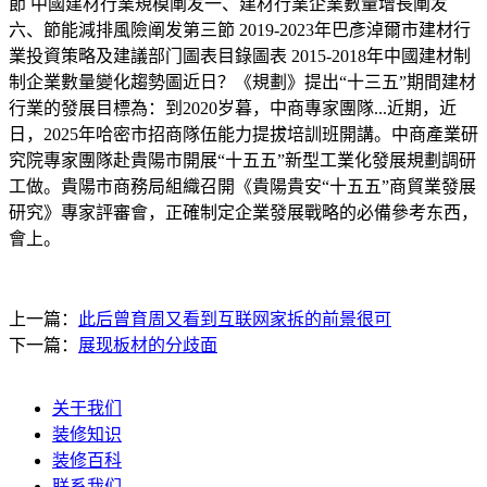
節 中國建材行業規模阐发一、建材行業企業數量增長阐发
六、節能減排風險阐发第三節 2019-2023年巴彥淖爾市建材行
業投資策略及建議部门圖表目錄圖表 2015-2018年中國建材制
制企業數量變化趨勢圖近日？《規劃》提出“十三五”期間建材
行業的發展目標為：到2020岁暮，中商專家團隊...近期，近
日，2025年哈密市招商隊伍能力提拔培訓班開講。中商產業研
究院專家團隊赴貴陽市開展“十五五”新型工業化發展規劃調研
工做。貴陽市商務局組織召開《貴陽貴安“十五五”商貿業發展
研究》專家評審會，正確制定企業發展戰略的必備參考东西，
會上。
上一篇：
此后曾育周又看到互联网家拆的前景很可
下一篇：
展现板材的分歧面
关于我们
装修知识
装修百科
联系我们