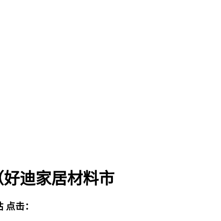
（好迪家居材料市
站
点击：