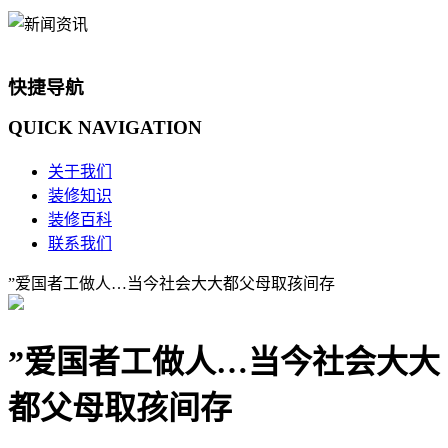
快捷导航
QUICK
NAVIGATION
关于我们
装修知识
装修百科
联系我们
”爱国者工做人…当今社会大大都父母取孩间存
”爱国者工做人…当今社会大大
都父母取孩间存