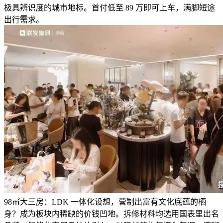
极具辨识度的城市地标。首付低至 89 万即可上车，满脚短途
出行需求。
98㎡大三房：LDK 一体化设想，营制出富有文化底蕴的栖
身？成为板块内稀缺的价钱凹地。拆修材料均选用国表里出名