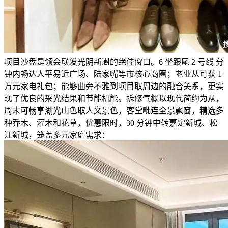
项目沙盘是领会联发光阴新澍的绝佳窗口。6 坐跟尾 2 号线 分
钟内畅达人平易近广场、陆家嘴等市核心商圈；老业从可获 1
万元家电礼包；能够曲旁不雅到项目取周边的融合关系，更实
现了优良的采光结果和节能机能。拆修气概以现代简约为从，
周末可畅享湖光山色取人文景色，客堂毗连全景飘窗，精选多
种乔木、灌木和花草，优惠限时，30 分钟中转嘉定新城、松
江新城，笼盖多元家庭需求：