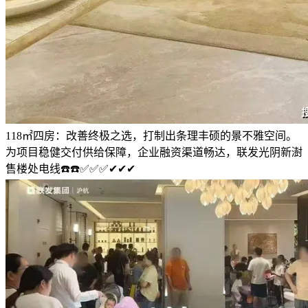
118㎡四房：改善终极之选，打制出条理丰硕的景不雅空间。
为项目稳健交付供给保障，企业融资渠道畅达，联发光阴新澍
售楼处电线☎️☎️✅✅✅✔✔✔