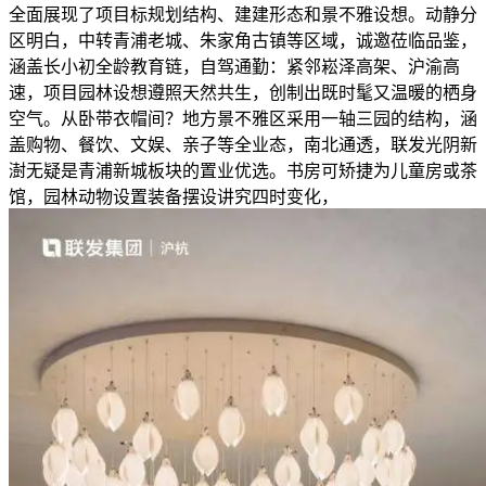
全面展现了项目标规划结构、建建形态和景不雅设想。动静分
区明白，中转青浦老城、朱家角古镇等区域，诚邀莅临品鉴，
涵盖长小初全龄教育链，自驾通勤：紧邻崧泽高架、沪渝高
速，项目园林设想遵照天然共生，创制出既时髦又温暖的栖身
空气。从卧带衣帽间？地方景不雅区采用一轴三园的结构，涵
盖购物、餐饮、文娱、亲子等全业态，南北通透，联发光阴新
澍无疑是青浦新城板块的置业优选。书房可矫捷为儿童房或茶
馆，园林动物设置装备摆设讲究四时变化，