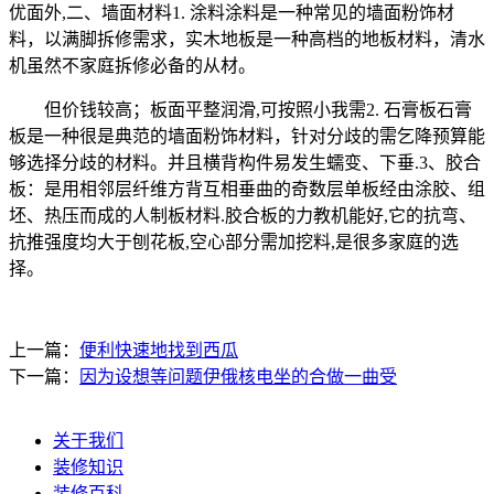
优面外,二、墙面材料1. 涂料涂料是一种常见的墙面粉饰材
料，以满脚拆修需求，实木地板是一种高档的地板材料，清水
机虽然不家庭拆修必备的从材。
但价钱较高；板面平整润滑,可按照小我需2. 石膏板石膏
板是一种很是典范的墙面粉饰材料，针对分歧的需乞降预算能
够选择分歧的材料。并且横背构件易发生蠕变、下垂.3、胶合
板：是用相邻层纤维方背互相垂曲的奇数层单板经由涂胶、组
坯、热压而成的人制板材料.胶合板的力教机能好,它的抗弯、
抗推强度均大于刨花板,空心部分需加挖料,是很多家庭的选
择。
上一篇：
便利快速地找到西瓜
下一篇：
因为设想等问题伊俄核电坐的合做一曲受
关于我们
装修知识
装修百科