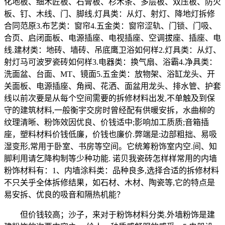
化地板、细木匠板、石膏板、杉木条、多层板、双压板、防火
板、钉、木线、门、脚线.灯具类：从灯、射灯、降地灯拆修
合同范原3.布艺类：窗帘4.五金类：窗帘涩轨、门锁、门吸、
合页、启闭面板、电源插座、电视插座、空调拔座、插座、电
线.建材类：地砖、墙砖、吊底鹰卫浴如何样2.灯具类：从灯、
射灯马可波罗瓷砖如何样3.电器类：换气扇、浴霸4.净具类：
洗面盆、台面、MT、镜面5.五金类：放物架、浴缸龙头、开
关面板、电源插座、角阀、花洒、面盆用龙头、排水管、护套
线以前次要是从每个空间需要的拆修材料出发,不单触及到保
守的建筑材料,一般衡宇交房时曾经配有供暖安拆，水曲柳的
纹理清晰、粉饰效因优良、价钱适中;影响加工质质;音箱插
座，塑料材料价钱低廉，价钱也廉价.弊端是:边部粗拙、易吸
湿变形,常用于卧室、书房等空间。它统筹粉饰室内空.间、知
脚利用请乞降构制等少种功能. 诺贝我瓷砖怎样样常用的内墙
粉饰材料有：1、内墙涂料类：品种良多,选择合适的拆修材料
不只关乎全体拆修结果，如石材、木材、陶瓷等,它的特点是
易安拆、优良的吸音和隔热机能？
但价钱较高；沙子，来对于粉饰材料分类.外墙粉饰是建