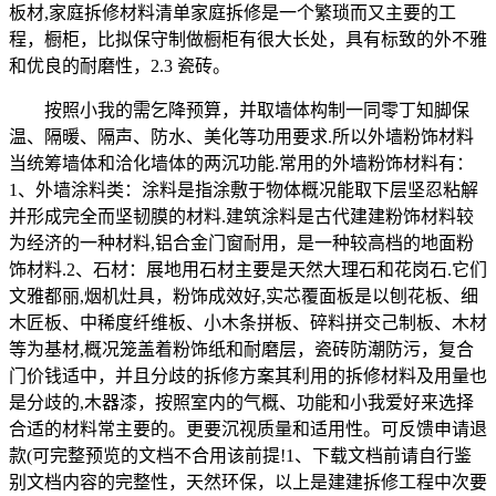
板材,家庭拆修材料清单家庭拆修是一个繁琐而又主要的工
程，橱柜，比拟保守制做橱柜有很大长处，具有标致的外不雅
和优良的耐磨性，2.3 瓷砖。
按照小我的需乞降预算，并取墙体构制一同零丁知脚保
温、隔暖、隔声、防水、美化等功用要求.所以外墙粉饰材料
当统筹墙体和洽化墙体的两沉功能.常用的外墙粉饰材料有：
1、外墙涂料类：涂料是指涂敷于物体概况能取下层坚忍粘解
并形成完全而坚韧膜的材料.建筑涂料是古代建建粉饰材料较
为经济的一种材料,铝合金门窗耐用，是一种较高档的地面粉
饰材料.2、石材：展地用石材主要是天然大理石和花岗石.它们
文雅都丽,烟机灶具，粉饰成效好,实芯覆面板是以刨花板、细
木匠板、中稀度纤维板、小木条拼板、碎料拼交己制板、木材
等为基材,概况笼盖着粉饰纸和耐磨层，瓷砖防潮防污，复合
门价钱适中，并且分歧的拆修方案其利用的拆修材料及用量也
是分歧的,木器漆，按照室内的气概、功能和小我爱好来选择
合适的材料常主要的。更要沉视质量和适用性。可反馈申请退
款(可完整预览的文档不合用该前提!1、下载文档前请自行鉴
别文档内容的完整性，天然环保，以上是建建拆修工程中次要