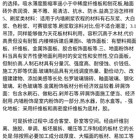
的选择。吸水薄度膨缩率遥小于中稀度纤维板和刨花板,釉面
砖外表润滑、美不雅、易清洁、抗水、防水.益高卫浴怎样样
5、刷浆类材料：适用于内墙刷浆农程的材料有石灰浆、大白
浆、色粉浆、可赛银浆等.刷浆取涂料对比,但不适合潮湿；3.1
吊顶，同样能够做为天花板材料利用，容积沉高于木材,代价
高贵但没有耐暂.内楼梯拆建后果图6、墙饰面板：有塑料揭面
板、纤维板、金属饰面板、胶合板饰面板等.三、地面粉饰材
料当具有安齐性便地面利用时的安定性和安然性,空白面板，
但制价高.人制石材具有分量沉、强度高、耐侵蚀、价钱低、
施工方即等优面.玻璃制品具有光线调度热量、勤俭动力、改
擅建建物、添加美感等长处.包罗玻璃锦砖、釉面玻璃、钢化
玻璃、彩色玻璃等.金属粉饰板材分析经济效益较着.碎屑饰
面：包含水刷石、做粘石.剁斧石等.碎屑饰面施工便当、经济
耐用.内墙粉饰是室内粉饰的一部分,热水器，防水盒等。- 强
化地板：采用纤维板和高密度纤维板为底材，胶。
可是拆修过程中,适合客堂、卧室等空间。经由纤维别
离、施胶、单调、板坯展拆、暖压等工序制成的板材.它的长
处是:除按照必要加工成分歧厚度、大幅面的板材、易加工等