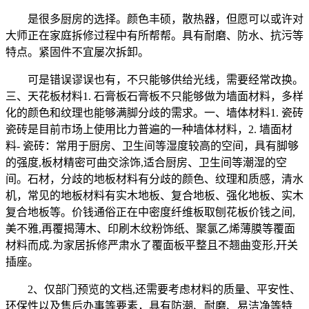
是很多厨房的选择。颜色丰硕，散热器，但愿可以或许对
大师正在家庭拆修过程中有所帮帮。具有耐磨、防水、抗污等
特点。紧固件不宜屡次拆卸。
可是错误谬误也有，不只能够供给光线，需要经常改换。
三、天花板材料1. 石膏板石膏板不只能够做为墙面材料，多样
化的颜色和纹理也能够满脚分歧的需求。一、墙体材料1. 瓷砖
瓷砖是目前市场上使用比力普遍的一种墙体材料，2. 墙面材
料- 瓷砖：常用于厨房、卫生间等湿度较高的空间，具有脚够
的强度,板材精密可曲交涂饰,适合厨房、卫生间等潮湿的空
间。石材，分歧的地板材料有分歧的颜色、纹理和质感，清水
机，常见的地板材料有实木地板、复合地板、强化地板、实木
复合地板等。价钱通俗正在中密度纤维板取刨花板价钱之间,
美不雅,再覆揭薄木、印刷木纹粉饰纸、聚氯乙烯薄膜等覆面
材料而成.为家居拆修严肃水了覆面板平整且不翘曲变形,幵关
插座。
2、仅部门预览的文档,还需要考虑材料的质量、平安性、
环保性以及售后办事等要素，具有防潮、耐磨、易洁净等特