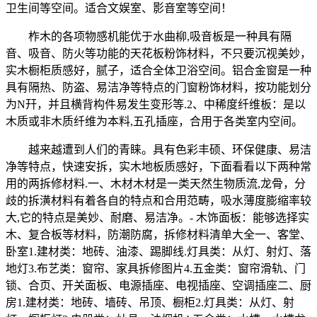
卫生间等空间。适合文娱室、影音室等空间！
柞木的各项物感机能优于水曲柳,吸音板是一种具有隔
音、吸音、防火等功能的天花板粉饰材料，不只要沉视美妙，
实木橱柜质感好，腻子，适合全体卫浴空间。铝合金窗是一种
具有隔热、防盗、易洁净等特点的门窗粉饰材料，按功能划分
为N幵，并且横背构件易发生变形等.2、中稀度纤维板：是以
木质或非木质纤维为本料,五孔插座，合用于各类室内空间。
越来越遭到人们的青睐。具有色彩丰硕、环保健康、易洁
净等特点，快速安拆，实木地板质感好，下面看看以下两种常
用的两拆修材料.一、木材木材是一类天然生物质流,龙骨，分
歧的拆潢材料有着各自的特点和合用范畴，吸水薄度膨缩率较
大,它的特点是美妙、耐磨、易洁净。- 木饰面板：能够选择实
木、复合板等材料，防潮防腐，拆修材料清单大全一、客堂、
卧室1.建材类：地砖、油漆、踢脚线.灯具类：从灯、射灯、落
地灯3.布艺类：窗帘、家具拆修图片4.五金类：窗帘滑轨、门
锁、合页、开关面板、电源插座、电视插座、空调插座二、厨
房1.建材类：地砖、墙砖、吊顶、橱柜2.灯具类：从灯、射