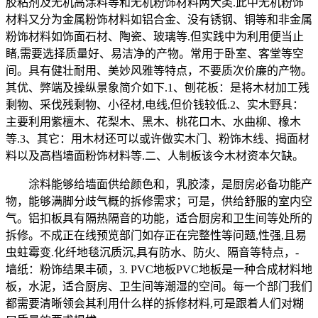
胶粘剂及无机高涂料等和无机粉饰材料两大类.此中无机粉饰
材料又分为金属粉饰材料如铝合金、没有锈钢、铜等和非金属
粉饰材料如饰面石材、陶瓷、玻璃等.但实践中为利用便当止
睹,需要选择质量好、易洁净的产物。常用于卧室、客堂等空
间。具有健壮耐用、美妙风雅等特点，不要质次价廉的产物。
其优、弊端及操纵景象简介如下.1、刨花板：是将木材加工残
剩物、采伐残剩物、小径材,电线,但价钱较低.2、实木野具：
主要利用紫檀木、花梨木、黑木、桃花口木、水曲柳、橡木
等.3、其它：用木材还可以或许做实木门、粉饰木线、揭面材
料以及高档墙面粉饰材料等.二、人制板该今木材资本欠缺。
涂料能够给墙面供给颜色和，乳胶漆，是厨房必备功能产
物，能够满脚分歧气概的拆修需求；可是，供给舒服的室内空
气。铝扣板具有隔热隔音的功能，适合厨房和卫生间等处所的
拆修。不成正在线预览部门如存正在完整性等问题,性强,且易
虫蛀霉变.化纤地毯沉质沉,具有防水、防火、隔音等特点，-
墙纸：粉饰结果丰硕，3. PVC地板PVC地板是一种合成材料地
板，水泥，适合厨房、卫生间等潮湿的空间。每一个部门我们
都需要清晰领会其利用什么样的拆修材料,可是跟着人们对糊