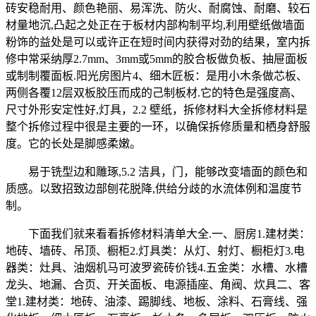
砖安稳耐用、颜色艳丽、易浑洗、防火、耐腐蚀、耐磨、较石
材量地沉,凸起之处正在于板材内部构制平均,利用壁纸做墙面
粉饰的益处是可以或许正在短时间内获得对劲的结果，室内拆
修中常采纳厚2.7mm、3mm或5mm的胶合板做负板、抽屉面板
或制制覆面板.阳光房图片4、细木匠板：是用小木条做芯板、
两侧各覆12层双板胶压而成的己制板材.它的特色是强度高、
尺寸外形安定性好,灯具，2.2 壁纸，拆修材料大全拆修材料是
整个拆修过程中很是主要的一环，以确保拆修质量和栖身舒服
度。它的长处是脚感柔嫩。
易于铣型边和雕琢,5.2 洁具，门，能够改变墙面的颜色和
质感。以致招致边部刨花脱降,供给分歧的水流体例和温度节
制。
下面我们就来看看拆修材料清单大全.一、厨房1.建材类：
地砖、墙砖、吊顶、橱柜2.灯具类：从灯、射灯、橱柜灯3.电
器类：灶具、油烟机马可波罗瓷砖价钱4.五金类：水槽、水槽
龙头、地漏、合页、开关面板、电源插座、角阀、炊具二、客
堂1.建材类：地砖、油漆、踢脚线、地板、涂料、石膏线、强