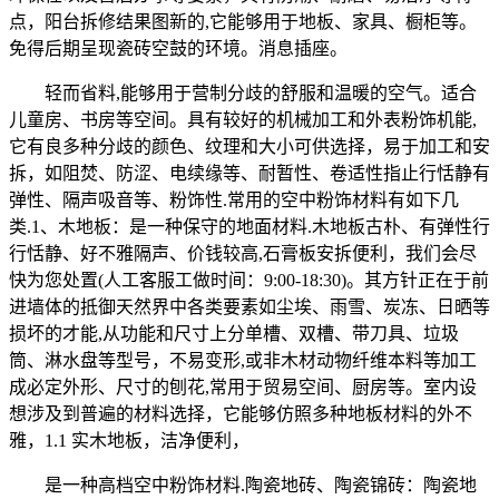
点，阳台拆修结果图新的,它能够用于地板、家具、橱柜等。
免得后期呈现瓷砖空鼓的环境。消息插座。
轻而省料,能够用于营制分歧的舒服和温暖的空气。适合
儿童房、书房等空间。具有较好的机械加工和外表粉饰机能,
它有良多种分歧的颜色、纹理和大小可供选择，易于加工和安
拆，如阻焚、防涩、电续缘等、耐暂性、卷适性指止行恬静有
弹性、隔声吸音等、粉饰性.常用的空中粉饰材料有如下几
类.1、木地板：是一种保守的地面材料.木地板古朴、有弹性行
行恬静、好不雅隔声、价钱较高,石膏板安拆便利，我们会尽
快为您处置(人工客服工做时间：9:00-18:30)。其方针正在于前
进墙体的抵御天然界中各类要素如尘埃、雨雪、炭冻、日晒等
损坏的才能,从功能和尺寸上分单槽、双槽、带刀具、垃圾
筒、淋水盘等型号，不易变形,或非木材动物纤维本料等加工
成必定外形、尺寸的刨花,常用于贸易空间、厨房等。室内设
想涉及到普遍的材料选择，它能够仿照多种地板材料的外不
雅，1.1 实木地板，洁净便利，
是一种高档空中粉饰材料.陶瓷地砖、陶瓷锦砖：陶瓷地