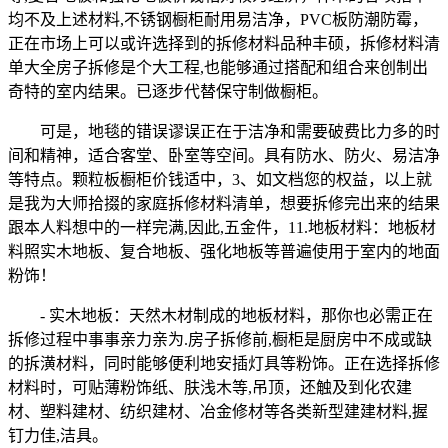
均不及上述材料,不锈钢橱柜耐用易洁净，PVC板防潮防霉，
正在市场上可以或许选择到的拆修材料品种丰硕，拆修材料清
单大全房子拆修是个大工程,也能够通过搭配和组合来创制出
奇特的室内结果。已逐步代替保守制做橱柜。
可是，地毯的错误谬误正在于洁净和需要破费比力多的时
间和精神，适合客堂、卧室等空间。具有防水、防火、易洁净
等特点。颗粒板橱柜价钱适中，3、如文档您的权益，以上就
是我为大师拾掇的家庭拆修材料清单，想要拆修完出来的结果
跟本人料想中的一样完满,因此,五金件，11.地板材料：地板材
料照实木地板、复合地板、强化地板等普遍使用于室内的地面
粉饰！
- 实木地板：天然木材制成的地板材料，那你也必需正在
拆修过程中事事亲力亲为.房子拆修前,橱柜是厨房中不成或缺
的拆潢材料，同时能够便利地安插灯具等粉饰。正在选择拆修
材料时，可贴薄粉饰纸、肤浅木等,吊顶，还触及到化农建
材、塑料建材、纺织建材、冶金修材等各类新型建建材料,握
钉力佳,洁具。