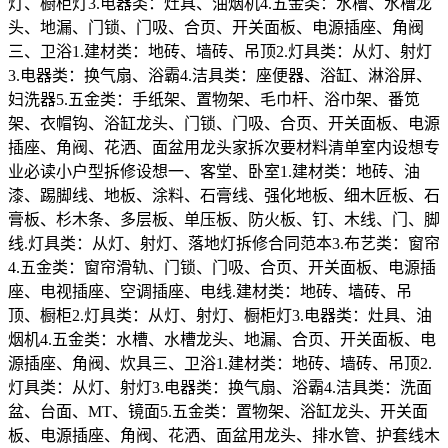
灯、橱柜灯3.电器类：灶具、油烟机4.五金类：水槽、水槽龙
头、地漏、门锁、门吸、合页、开关面板、电源插座、角阀
三、卫浴1.建材类：地砖、墙砖、吊顶2.灯具类：从灯、射灯
3.电器类：换气扇、浴霸4.洁具类：座便器、浴缸、淋浴屏、
妇洗器5.五金类：手纸架、置物架、毛巾杆、浴巾架、番笕
架、衣帽钩、浴缸龙头、门锁、门吸、合页、开关面板、电源
插座、角阀、花洒、面盆用龙头家拆次要材料清单室内设想专
业必读小户型拆修设想一、客堂、卧室1.建材类：地砖、油
漆、踢脚线、地板、涂料、石膏线、强化地板、细木匠板、石
膏板、杉木条、多层板、单压板、防火板、钉、木线、门、脚
线.灯具类：从灯、射灯、落地灯拆修合同范本3.布艺类：窗帘
4.五金类：窗帘滑轨、门锁、门吸、合页、开关面板、电源插
座、电视插座、空调插座、电线.建材类：地砖、墙砖、吊
顶、橱柜2.灯具类：从灯、射灯、橱柜灯3.电器类：灶具、油
烟机4.五金类：水槽、水槽龙头、地漏、合页、开关面板、电
源插座、角阀、炊具三、卫浴1.建材类：地砖、墙砖、吊顶2.
灯具类：从灯、射灯3.电器类：换气扇、浴霸4.洁具类：洗面
盆、台面、MT、镜面5.五金类：置物架、浴缸龙头、开关面
板、电源插座、角阀、花洒、面盆用龙头、排水管、护套线木