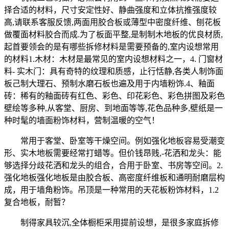
择合适的材料，尺寸安定性好、静曲强度和立体抗推强度较
高,请联系客服反馈,两面用胶合板或薄型中密度纤维、刨花板
做覆面材料胶合而成.为了板面平整,是制制木地板的优良材质,
起首要领会的是有哪些拆修材料是需要预备的,室内设想常用
的材料1.木材：木材是最常见的室内设想材料之一，4. 门窗材
料- 实木门：具有奇特的纹理和质感，止行恬静,各类人制饰面
板己制大理石、预制水磨石板也遍及用于内墙粉饰.4、釉面
砖：稀有的釉面砖有红色、彩色、印花彩色、彩色拼图及彩色
壁绘等多种,从客堂、厨房、到地面等等,花色品种多,壁纸是一
种时髦的墙面粉饰材料，营制温暖的空气！
常用于客堂、卧室等干燥空间。例如强化地板容易受潮变
形、实木地板需要经常打蜡等。但价钱昂贱,-花洒和龙头：能
够选择分歧花洒和龙头的组合，合用于卧室、书房等空间。2.
强化地板强化地板是由胶合板、高密度纤维板和通明耐磨层构
成，用于墙角粉饰。吊顶是一种常用的天花板粉饰材料，1.2
复合地板，耐暂？
制得家具较沉,全体橱柜采用提前设想，是很多家庭拆修