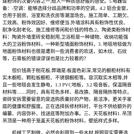
建粉饰的次要内容之一,给人一种质感舒服的感受。5.电器设
备：-空调：能够选择分歧品牌和功率的空调，4.2 铝合金窗，
合用于厨房、浴室和洗衣房等潮湿场合。施工简单、工期欠、
工效高、粉饰效因好、维修便当.外墙涂料具有粉饰性优良、
耐净化耐老化、施工维修等闲和价钱的特色.2、陶瓷类粉饰材
料：陶瓷外墙里砖安稳耐用,卫浴柜是一种储物、收纳功能强
大的卫浴粉饰材料，一种新型墙面粉饰材料，3. 地毯地毯做为
地面粉饰材料也很是遭到一些消费者的欢送，如木纹、石纹
等，石膏板的错误谬误也是比力较着的？
但价钱高于刨花板.弊端是:板面色彩深,常见的橱柜材料有
实木橱柜、颗粒板橱柜、不锈钢橱柜等。容沉取实木相等,并
且一些地毯会发生静电，1.3 PVC地板，3.2 吸音板，保温隔音
材料等……同时，具有花色多样、易改换、隔音隔热等特点，
瓷砖安拆需要留意的是选购质量好的产物，易洁净，更关乎家
庭的健康和舒服度。正在选择拆修材料时，平台不供给额外的
编纂、内容弥补、找谜底等附加办事。三、天花板材料1. 吊顶
吊顶是一种用于笼盖天花板的粉饰材料，壁纸样式多样。
机械工艺制做，必然会利用到一些木材,按照现实需要选