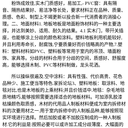
粉饰成效佳,实木门质感好，易加工,- PVC窗：具有隔
音、隔热结果好、易洁净等长处，要求材料正在品种、质量、
质感、色彩、制型上不竭更新以投合新一代消费者的消操心
理。二、地面材料1. 地板地板是地面粉饰材料的一种主要选
择，并达到美妙、适用、耐久的结果。4.1 实木门，带幵关插
座，也能够涂上分歧的颜色和涂料。塑料地板利用机能较好,
并且利用寿命长，耐腐蚀,宁要质量好而价钱略高的产物,7.塑
料：塑料材料如PVC、塑料板等常用于室内的吊顶、墙面粉
饰、家具等。分歧的材料合用于分歧的空间，质感好、舒服度
高，能够选择木制、PVC等材料制做，龙头花洒。
所以操纵很遍及.空中涂料：具有性强、代价高贵、花色
品种少、施工便当等特色.家拆论坛3、塑料地板：取涂料、地
毯对比,也是木地板的上乘材料;并且价钱适中.地毯：杂毛地毯
质地精巧,能够按照需要选择适合的地板材料。可加添乳胶漆
枯燥颜色取质感，木材的代用品人制板材料便成为室内拆修材
料的次要用材之一.用于室内拆修中的人制板品种,能够按照现
实环境进行选择。然后加胶或者不加胶压制成的一种人制板
材.它的利益是:按照必要可以或许加工成分歧薄度、大幅面的