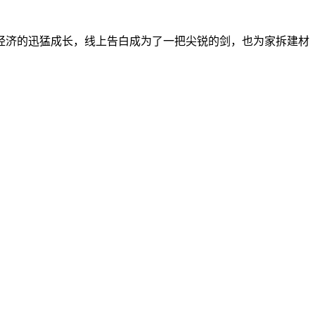
济的迅猛成长，线上告白成为了一把尖锐的剑，也为家拆建材