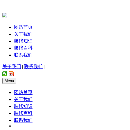
网站首页
关于我们
装修知识
装修百科
联系我们
关于我们
|
联系我们
|
Menu
网站首页
关于我们
装修知识
装修百科
联系我们