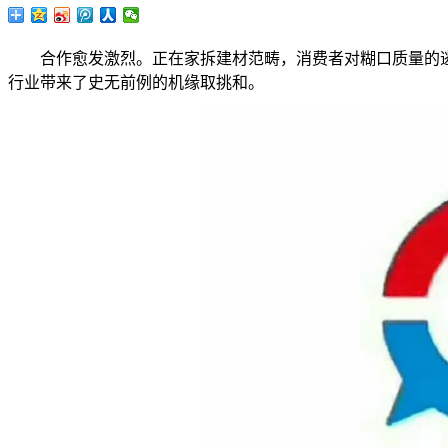
合作愈发激烈。正在家拆建材范畴，消费者对糊口质量的逃
行业带来了史无前例的机缘取挑和。