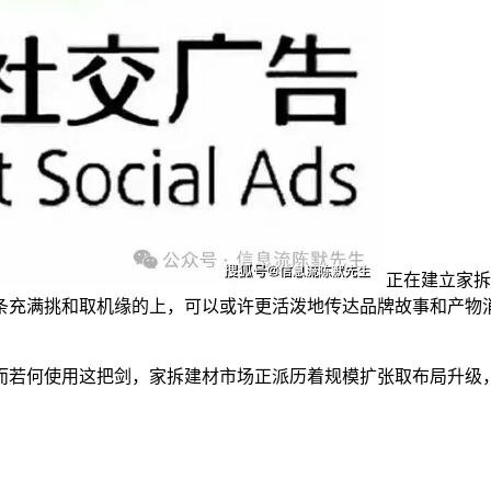
正在建立家拆
条充满挑和取机缘的上，可以或许更活泼地传达品牌故事和产物
若何使用这把剑，家拆建材市场正派历着规模扩张取布局升级，